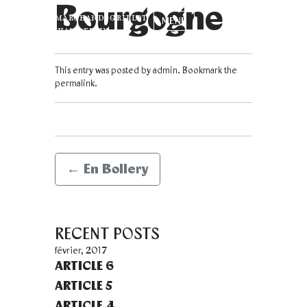
Bourgogne
domaine marchand-grillot
MENU
Gevrey-Chambertin
This entry was posted by
admin
. Bookmark the
permalink
.
LE DOMAINE
←
En Bollery
UNE PHILOSOPHIE
RECENT POSTS
UN SAVOIR-FAIRE
février, 2017
ARTICLE 6
ARTICLE 5
LA FAMILLE
ARTICLE 4