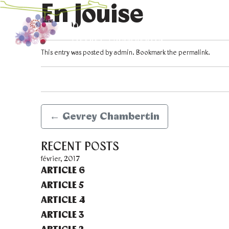
En Jouise
domaine marchand-grillot
LE D
Gevrey-Chambertin
This entry was posted by
admin
. Bookmark the
permalink
.
←
Gevrey Chambertin
RECENT POSTS
février, 2017
ARTICLE 6
ARTICLE 5
ARTICLE 4
ARTICLE 3