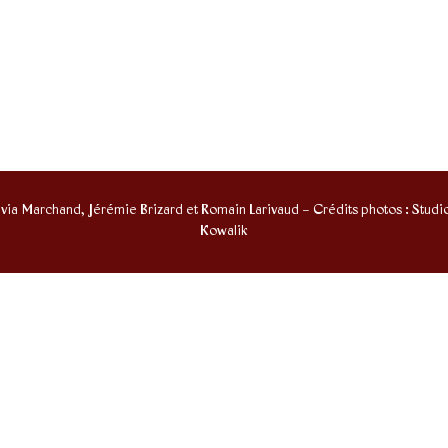
via Marchand, Jérémie Brizard et Romain Larivaud – Crédits photos : Stud
Kowalik